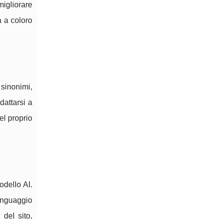
migliorare
a a coloro
sinonimi,
dattarsi a
el proprio
odello AI.
linguaggio
 del sito,