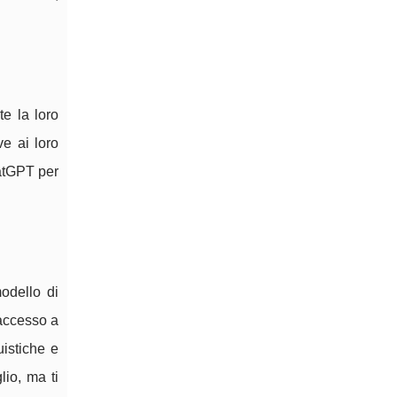
te la loro
ve ai loro
hatGPT per
modello di
'accesso a
istiche e
lio, ma ti